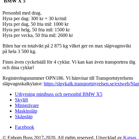
BMW X 5
Personbil med drag.
Hyra per dag: 300 kr + 30 kr/mil
Hyra per dag, 50 fria mil: 1000 kr
Hyra per helg, 50 fria mil: 1500 kr
Hyra per vecka, 50 fria mil: 2600 kr
Bilen har en totalvikt på 2 875 kg vilket ger en max släpvagnsvikt
på hela 3 500 kg.
Finns även cyckelställ för 4 cyklar.
Vi kan kan även transportera dig
och dina cyklar!
R
egistreringsnummer OPN186.
Vi hänvisar till Transportstyrelsens
släpvagnskalkylator:
https://slpvkalk.transportstyrelsen.se/extweb/Sl
Uthyrning minibuss och personbil BMW X5
Skylift
Minigrävare
Maskinsläp
Skåpsläp
Facebook
© Enbom Buss 2017-2020. All rights reserved. Utvecklad av
Kajsas