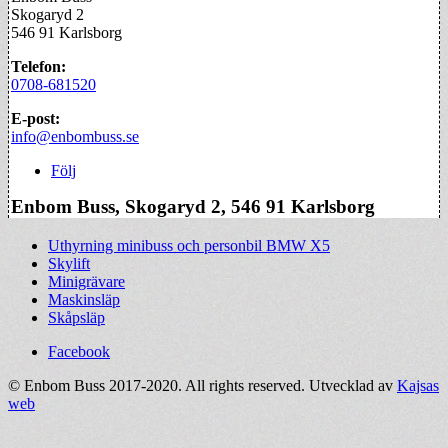
Skogaryd 2
546 91 Karlsborg
Telefon:
0708-681520
E-post:
info@enbombuss.se
Följ
Enbom Buss, Skogaryd 2, 546 91 Karlsborg
Uthyrning minibuss och personbil BMW X5
Skylift
Minigrävare
Maskinsläp
Skåpsläp
Facebook
© Enbom Buss 2017-2020. All rights reserved. Utvecklad av
Kajsas
web