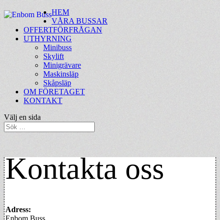
HEM
VÅRA BUSSAR
OFFERTFÖRFRÅGAN
UTHYRNING
Minibuss
Skylift
Minigrävare
Maskinsläp
Skåpsläp
OM FÖRETAGET
KONTAKT
Välj en sida
Kontakta oss
Adress:
Enbom Buss