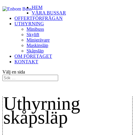
HEM
VÅRA BUSSAR
OFFERTFÖRFRÅGAN
UTHYRNING
Minibuss
Skylift
Minigrävare
Maskinsläp
Skåpsläp
OM FÖRETAGET
KONTAKT
Välj en sida
Uthyrning
skåpsläp