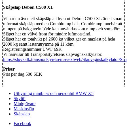
Skåpsläp Debon C500 XL
Vi har nu även ett skåpsläp att hyra ut Debon C500 XL är ett smart
utformat skåpsläp med en Combiramp bak. Combiramp innebär att
rampen på bakgaveln både kan användas som ramp och som dörr.
Släpet har en välvd front för mindre luftmotstånd.
Släpet har en totalvikt på 2600 kg vilket ger en maxlast på hela
2000 kg samt lastarutrymme på 11 kbm.
Registreringsnummer UWF 69K
Vi hänvisar till Transportstyrelsens släpvagnskalkylator:
https://slpvkalk.transportstyrelsen.se/extweb/Slapvagnskalkylator/Sl
Priser
Pris per dag 500 SEK
Uthyrning minibuss och personbil BMW X5
Skylift
Minigrävare
Maskinsläp
Skåpsläp
Facebook